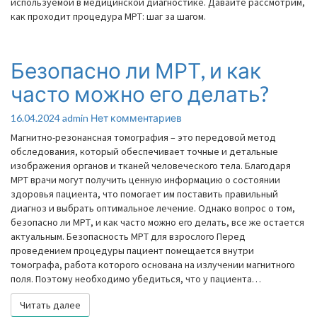
используемой в медицинской диагностике. Давайте рассмотрим,
как проходит процедура МРТ: шаг за шагом.
Безопасно ли МРТ, и как
Безопасно
ли
часто можно его делать?
МРТ,
и
Комментарии
16.04.2024
admin
Нет комментариев
как
часто
Магнитно-резонансная томография – это передовой метод
можно
обследования, который обеспечивает точные и детальные
его
изображения органов и тканей человеческого тела. Благодаря
делать?
МРТ врачи могут получить ценную информацию о состоянии
здоровья пациента, что помогает им поставить правильный
диагноз и выбрать оптимальное лечение. Однако вопрос о том,
безопасно ли МРТ, и как часто можно его делать, все же остается
актуальным. Безопасность МРТ для взрослого Перед
проведением процедуры пациент помещается внутри
томографа, работа которого основана на излучении магнитного
поля. Поэтому необходимо убедиться, что у пациента…
Читать далее
Читать далее