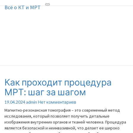
Всё о КТ и МРТ
Toggle
Всё о КТ и МРТ
navigation
Принципы работы и
применение КТ и МРТ, их
преимущества, особенности
проведения.
Как проходит процедура
Как
проходит
МРТ: шаг за шагом
процедура
МРТ:
Комментарии
19.04.2024
admin
Нет комментариев
шаг
за
Магнитно-резонансная томография – это современный метод
шагом
исследования, который позволяет получить детальные
изображения внутренних органов и тканей человека. Процедура
является безопасной и неинвазивной, что делает ее широко